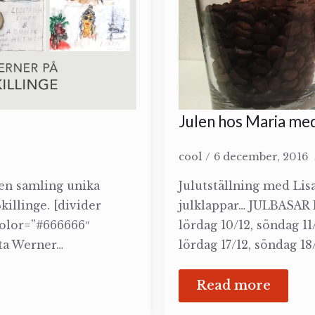
Julen hos Maria med
cool
6 december, 2016
en samling unika
Julutställning med Lisa
killinge. [divider
julklappar… JULBASAR 
color=”#666666″
lördag 10/12, söndag 11
ta Werner…
lördag 17/12, söndag 1
Read more