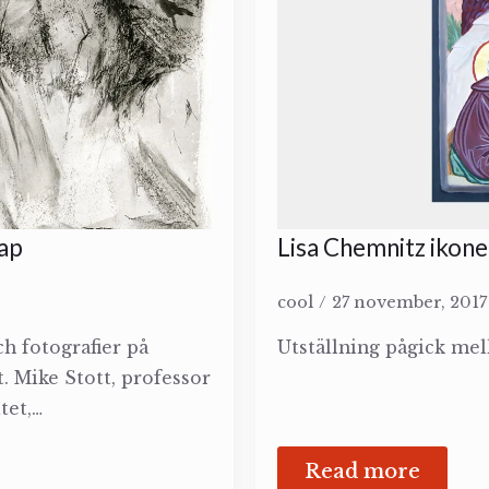
kap
Lisa Chemnitz ikone
cool
27 november, 201
ch fotografier på
Utställning pågick mell
. Mike Stott, professor
tet,…
Read more