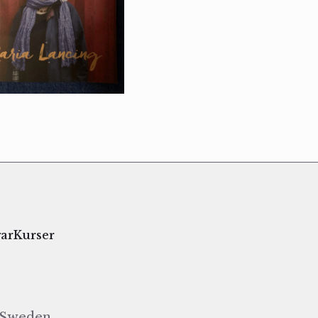
gar
Kurser
, Sweden.