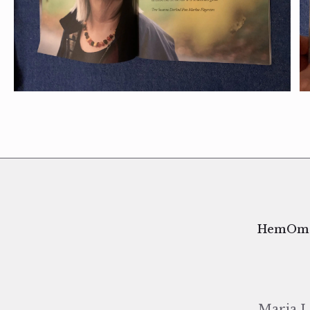
Hem
Om 
Maria La