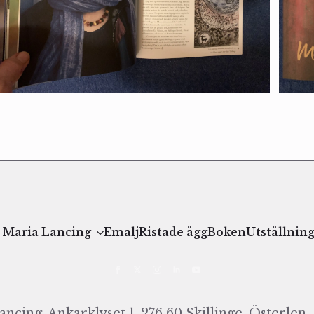
Maria Lancing
Emalj
Ristade ägg
Boken
Utställnin
ncing, Ankarklyset 1, 276 60 Skillinge, Österlen