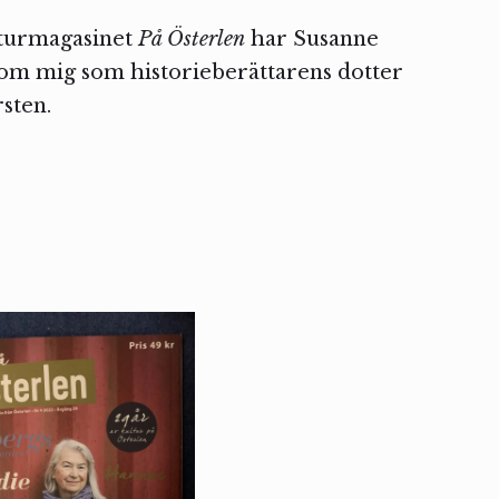
lturmagasinet
På Österlen
har Susanne
l om mig som historieberättarens dotter
sten.